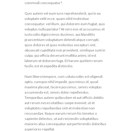
commodi consequatur?
Quis autem vel eum iure reprehenderit, qui in ea
voluptate velit esse, quam nihil molestiae
consequatur, vel illum, qui dolorem eum fugiat, quo
voluptas nulla pariatur? At vero eos et accusamus et
iusto odio dignissimos ducimus, qui blanditiis
praesentium voluptatum deleniti atque corrupti,
quos dolores et quas molestias excepturi sint,
obcaecati cupiditate non provident, similique sunt in
culpa, qui officia deserunt mollitia animi, id est
laborum et dolorum fuga. Et harum quidem rerum
facilis est et expedita distinctio.
Nam libero tempore, cum soluta nobis est eligendi
optio, cumque nihil impedit, quo minus id, quod
maxime placeat, facere possimus, omnis voluptas
assumenda est, omnis dolor repellendus.
Temporibus autem quibusdam et aut officiis debitis
aut rerum necessitatibus saepe eveniet, ut et
voluptates repudiandae sint et molestiae non
recusandae. Itaque earum rerum hic tenetur a
sapiente delectus, ut aut reiciendis voluptatibus
maiores alias consequatur aut perferendis doloribus
asperiores repellat.