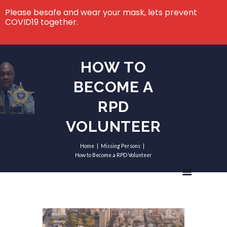
Please besafe and wear your mask, lets prevent
COVID19 together.
HOW TO
BECOME A
RPD
VOLUNTEER
Home
Missing Persons
How to Become a RPD Volunteer