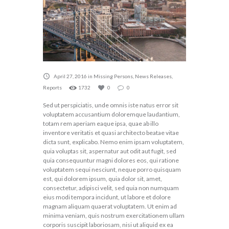
April 27, 2016
in
Missing Persons
,
News Releases
,
Reports
1732
0
0
Sed ut perspiciatis, unde omnis iste natus error sit
voluptatem accusantium doloremque laudantium,
totam rem aperiam eaque ipsa, quae ab illo
inventore veritatis et quasi architecto beatae vitae
dicta sunt, explicabo. Nemo enim ipsam voluptatem,
quia voluptas sit, aspernatur aut odit aut fugit, sed
quia consequuntur magni dolores eos, qui ratione
voluptatem sequi nesciunt, neque porro quisquam
est, qui dolorem ipsum, quia dolor sit, amet,
consectetur, adipisci velit, sed quia non numquam
eius modi tempora incidunt, ut labore et dolore
magnam aliquam quaerat voluptatem. Ut enim ad
minima veniam, quis nostrum exercitationem ullam
corporis suscipit laboriosam, nisi ut aliquid ex ea