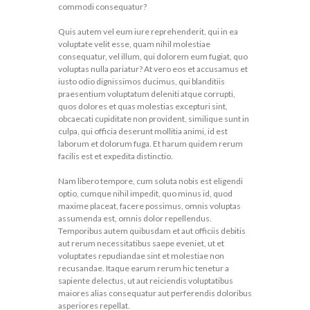
commodi consequatur?
Quis autem vel eum iure reprehenderit, qui in ea
voluptate velit esse, quam nihil molestiae
consequatur, vel illum, qui dolorem eum fugiat, quo
voluptas nulla pariatur? At vero eos et accusamus et
iusto odio dignissimos ducimus, qui blanditiis
praesentium voluptatum deleniti atque corrupti,
quos dolores et quas molestias excepturi sint,
obcaecati cupiditate non provident, similique sunt in
culpa, qui officia deserunt mollitia animi, id est
laborum et dolorum fuga. Et harum quidem rerum
facilis est et expedita distinctio.
Nam libero tempore, cum soluta nobis est eligendi
optio, cumque nihil impedit, quo minus id, quod
maxime placeat, facere possimus, omnis voluptas
assumenda est, omnis dolor repellendus.
Temporibus autem quibusdam et aut officiis debitis
aut rerum necessitatibus saepe eveniet, ut et
voluptates repudiandae sint et molestiae non
recusandae. Itaque earum rerum hic tenetur a
sapiente delectus, ut aut reiciendis voluptatibus
maiores alias consequatur aut perferendis doloribus
asperiores repellat.