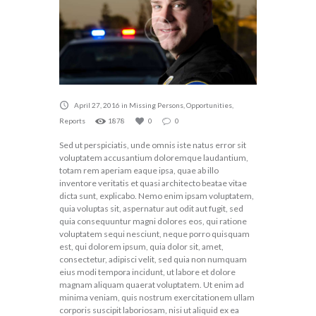
April 27, 2016
in
Missing Persons
,
Opportunities
,
Reports
1878
0
0
Sed ut perspiciatis, unde omnis iste natus error sit
voluptatem accusantium doloremque laudantium,
totam rem aperiam eaque ipsa, quae ab illo
inventore veritatis et quasi architecto beatae vitae
dicta sunt, explicabo. Nemo enim ipsam voluptatem,
quia voluptas sit, aspernatur aut odit aut fugit, sed
quia consequuntur magni dolores eos, qui ratione
voluptatem sequi nesciunt, neque porro quisquam
est, qui dolorem ipsum, quia dolor sit, amet,
consectetur, adipisci velit, sed quia non numquam
eius modi tempora incidunt, ut labore et dolore
magnam aliquam quaerat voluptatem. Ut enim ad
minima veniam, quis nostrum exercitationem ullam
corporis suscipit laboriosam, nisi ut aliquid ex ea