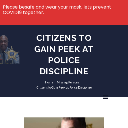
Please besafe and wear your mask, lets prevent
COVID19 together.
CITIZENS TO
GAIN PEEK AT
POLICE
DISCIPLINE
Home
Missing Persons
Citizens to Gain Peek at Police Discipline