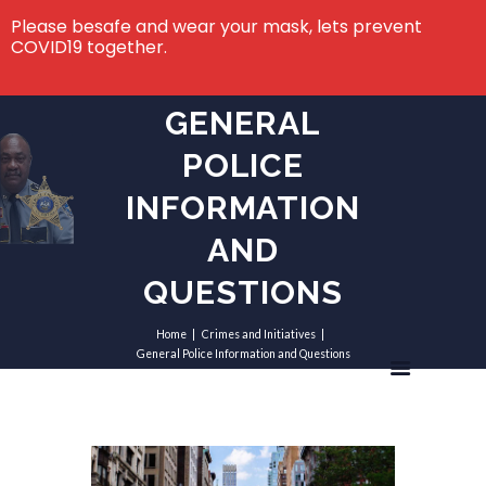
Please besafe and wear your mask, lets prevent
COVID19 together.
GENERAL
POLICE
INFORMATION
AND
QUESTIONS
Home
Crimes and Initiatives
General Police Information and Questions