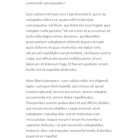
commodi consequatur?
Quis autem vel eum iure reprehenderit, qui in ea
voluptate velit esse, quam nihil molestiae
consequatur, vel illum, qui dolorem eum fugiat, quo
voluptas nulla pariatur? At vero eos et accusamus et
iusto odio dignissimos ducimus, qui blanditiis
praesentium voluptatum deleniti atque corrupti,
quos dolores et quas molestias excepturi sint,
obcaecati cupiditate non provident, similique sunt in
culpa, qui officia deserunt mollitia animi, id est
laborum et dolorum fuga. Et harum quidem rerum
facilis est et expedita distinctio.
Nam libero tempore, cum soluta nobis est eligendi
optio, cumque nihil impedit, quo minus id, quod
maxime placeat, facere possimus, omnis voluptas
assumenda est, omnis dolor repellendus.
Temporibus autem quibusdam et aut officiis debitis
aut rerum necessitatibus saepe eveniet, ut et
voluptates repudiandae sint et molestiae non
recusandae. Itaque earum rerum hic tenetur a
sapiente delectus, ut aut reiciendis voluptatibus
maiores alias consequatur aut perferendis doloribus
asperiores repellat.