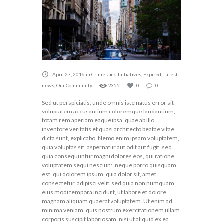
April 27, 2016
in
Crimes and Initiatives
,
Expired
,
Latest
news
,
Our Community
2355
0
0
Sed ut perspiciatis, unde omnis iste natus error sit
voluptatem accusantium doloremque laudantium,
totam rem aperiam eaque ipsa, quae ab illo
inventore veritatis et quasi architecto beatae vitae
dicta sunt, explicabo. Nemo enim ipsam voluptatem,
quia voluptas sit, aspernatur aut odit aut fugit, sed
quia consequuntur magni dolores eos, qui ratione
voluptatem sequi nesciunt, neque porro quisquam
est, qui dolorem ipsum, quia dolor sit, amet,
consectetur, adipisci velit, sed quia non numquam
eius modi tempora incidunt, ut labore et dolore
magnam aliquam quaerat voluptatem. Ut enim ad
minima veniam, quis nostrum exercitationem ullam
corporis suscipit laboriosam, nisi ut aliquid ex ea